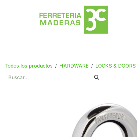
Ir al contenido
Deco Centro
Shop
Catálogos
Sho
Todos los productos
HARDWARE
LOCKS & DOOR