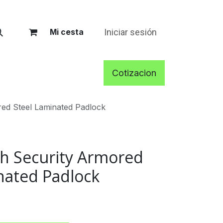
Iniciar sesión
Mi cesta
Cotizacion
red Steel Laminated Padlock
igh Security Armored
nated Padlock