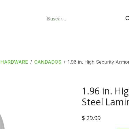
pper
Especiales
Fermax
Contáctenos
S HARDWARE
CANDADOS
1.96 in. High Security Armo
1.96 in. H
Steel Lami
$
29.99