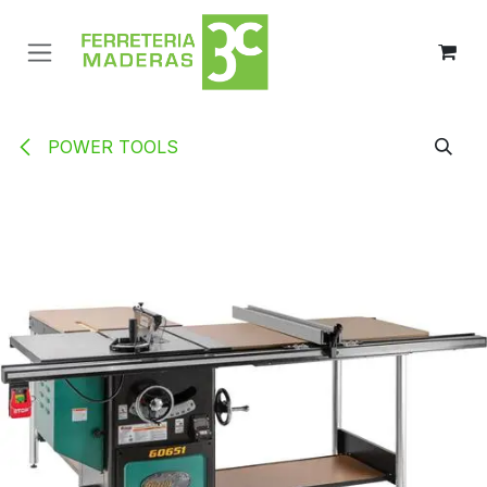
Ir al contenido
POWER TOOLS