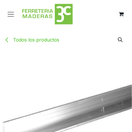
Ir al contenido
Todos los productos